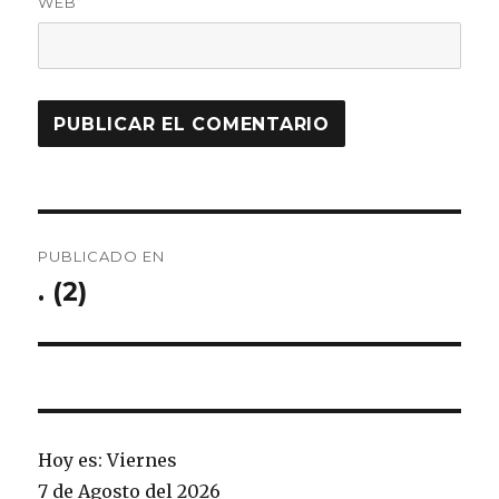
WEB
Navegación
PUBLICADO EN
de
. (2)
entradas
Hoy es: Viernes
7 de Agosto del 2026