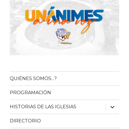
QUIÉNES SOMOS…?
PROGRAMACIÓN
expande
HISTORIAS DE LAS IGLESIAS
el
menú
inferior
DIRECTORIO