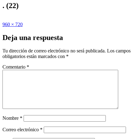
. (22)
Publicado
Tamaño
960 × 720
el
completo
Deja una respuesta
Tu dirección de correo electrónico no será publicada.
Los campos
obligatorios están marcados con
*
Comentario
*
Nombre
*
Correo electrónico
*