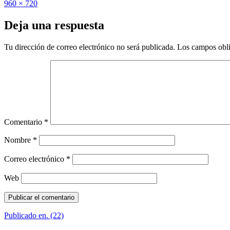
Publicado
Tamaño
960 × 720
el
completo
Deja una respuesta
Tu dirección de correo electrónico no será publicada.
Los campos obli
Comentario
*
Nombre
*
Correo electrónico
*
Web
Navegación
Publicado en
. (22)