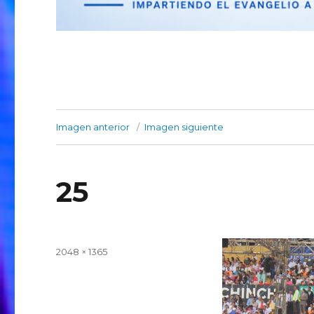
Imagen anterior
Imagen siguiente
25
Publicado
Tamaño
2048 × 1365
el
completo