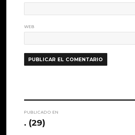
WEB
Navegación
PUBLICADO EN
de
. (29)
entradas