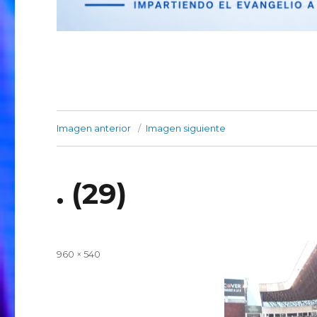
Imagen anterior
Imagen siguiente
. (29)
Publicado
Tamaño
960 × 540
el
completo