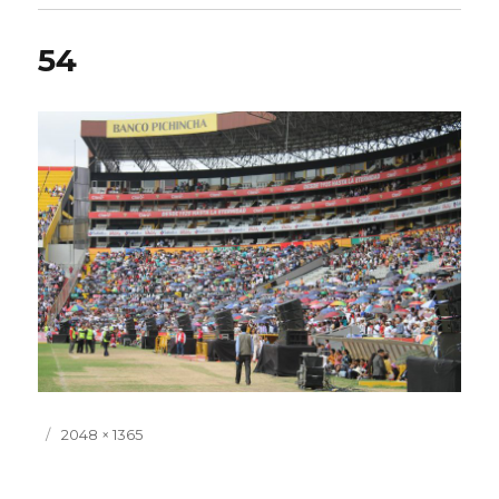
54
Publicado
Tamaño
2048 × 1365
el
completo