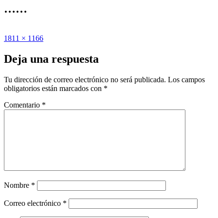
……
Publicado
Tamaño
1811 × 1166
el
completo
Deja una respuesta
Tu dirección de correo electrónico no será publicada.
Los campos
obligatorios están marcados con
*
Comentario
*
Nombre
*
Correo electrónico
*