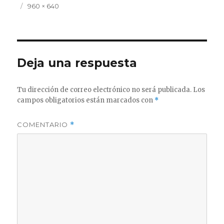
Publicado
Tamaño
960 × 640
el
completo
Deja una respuesta
Tu dirección de correo electrónico no será publicada.
Los
campos obligatorios están marcados con
*
COMENTARIO
*