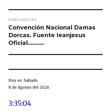
Navegación
PUBLICADO EN
de
Convención Nacional Damas
Dorcas. Fuente Ieanjesus
entradas
Oficial………..
Hoy es: Sabado
8 de Agosto del 2026
3:35:04