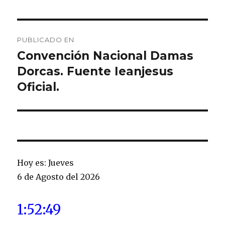
Navegación
PUBLICADO EN
de
Convención Nacional Damas
Dorcas. Fuente Ieanjesus
entradas
Oficial.
Hoy es: Jueves
6 de Agosto del 2026
1:52:50