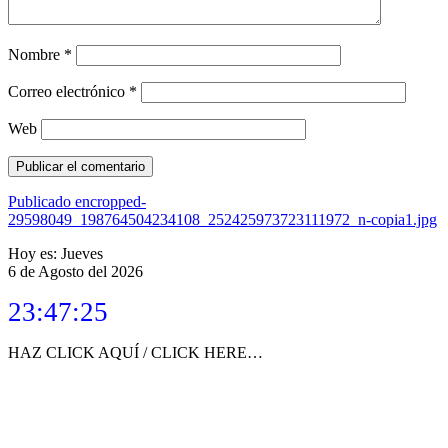
Nombre
*
Correo electrónico
*
Web
Navegación
Publicado en
cropped-
29598049_198764504234108_252425973723111972_n-copia1.jpg
de
Hoy es: Jueves
entradas
6 de Agosto del 2026
23:47:25
HAZ CLICK AQUÍ / CLICK HERE…