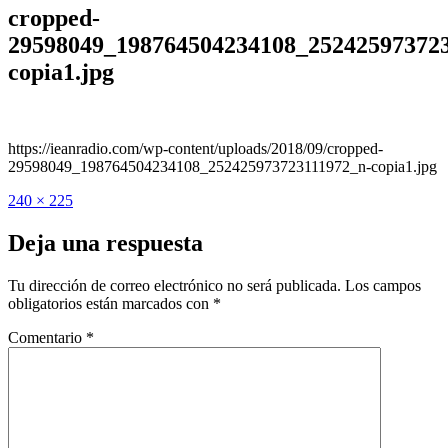
cropped-
29598049_198764504234108_252425973723
copia1.jpg
https://ieanradio.com/wp-content/uploads/2018/09/cropped-
29598049_198764504234108_252425973723111972_n-copia1.jpg
Publicado
Tamaño
240 × 225
el
completo
Deja una respuesta
Tu dirección de correo electrónico no será publicada.
Los campos
obligatorios están marcados con
*
Comentario
*