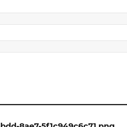
4bdd-8ae7-5f1c949c6c71.png