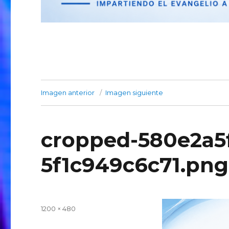
Imagen anterior
Imagen siguiente
cropped-580e2a5
5f1c949c6c71.png
Publicado
Tamaño
1200 × 480
el
completo