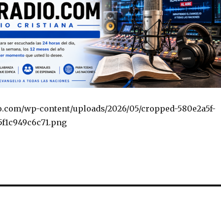
io.com/wp-content/uploads/2026/05/cropped-580e2a5f-
5f1c949c6c71.png