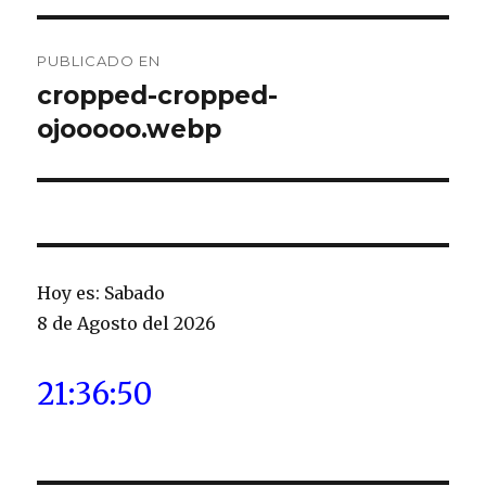
Navegación
PUBLICADO EN
de
cropped-cropped-
ojooooo.webp
entradas
Hoy es: Sabado
8 de Agosto del 2026
21:36:50