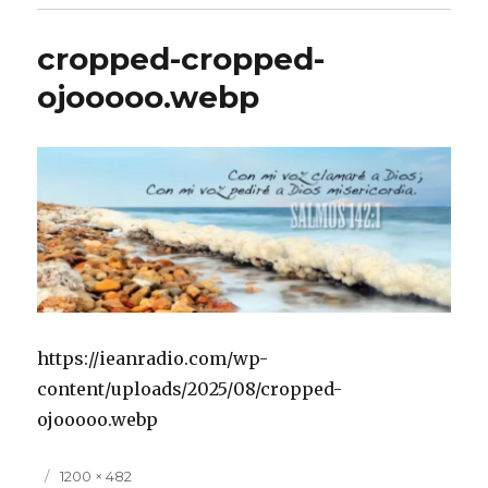
cropped-cropped-
ojooooo.webp
https://ieanradio.com/wp-
content/uploads/2025/08/cropped-
ojooooo.webp
Publicado
Tamaño
1200 × 482