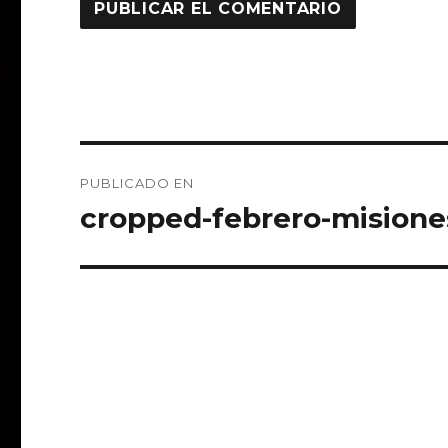
Navegación
PUBLICADO EN
de
cropped-febrero-misione
entradas