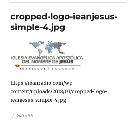
cropped-logo-ieanjesus-
simple-4.jpg
https://ieanradio.com/wp-
content/uploads/2018/03/cropped-logo-
ieanjesus-simple-4.jpg
Publicado
Tamaño
240 × 96
el
completo