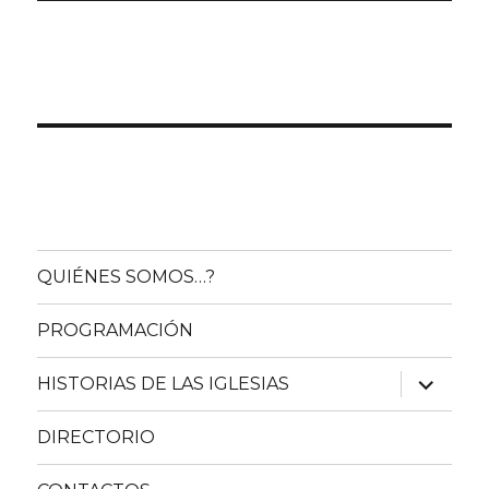
QUIÉNES SOMOS…?
PROGRAMACIÓN
expande
HISTORIAS DE LAS IGLESIAS
el
menú
inferior
DIRECTORIO