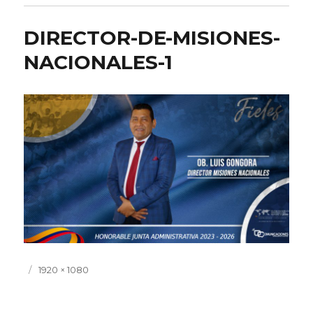
DIRECTOR-DE-MISIONES-
NACIONALES-1
Publicado
Tamaño
1920 × 1080
el
completo