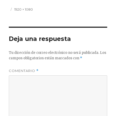
Publicado
Tamaño
1920 × 1080
el
completo
Deja una respuesta
Tu dirección de correo electrónico no será publicada.
Los
campos obligatorios están marcados con
*
COMENTARIO
*