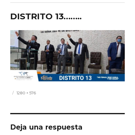
DISTRITO 13……..
Publicado
Tamaño
1280 × 576
el
completo
Deja una respuesta