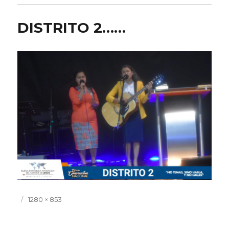
DISTRITO 2……
Publicado
Tamaño
1280 × 853
el
completo