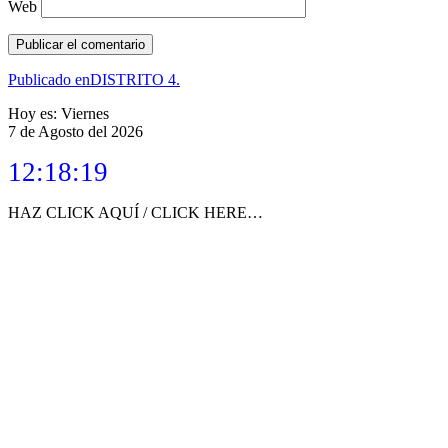
Web
Navegación
Publicado en
DISTRITO 4.
de
Hoy es: Viernes
7 de Agosto del 2026
entradas
12:18:19
HAZ CLICK AQUÍ / CLICK HERE…