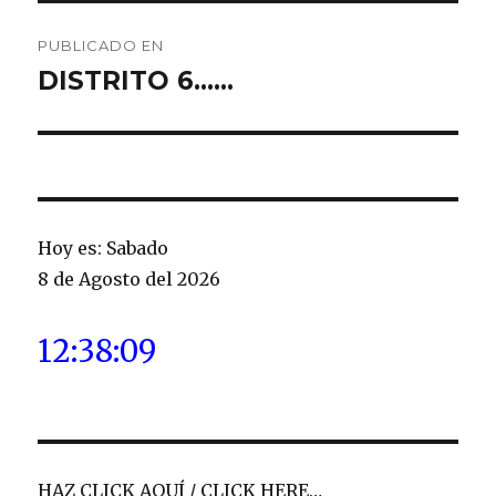
Navegación
PUBLICADO EN
de
DISTRITO 6……
entradas
Hoy es: Sabado
8 de Agosto del 2026
12:38:10
HAZ CLICK AQUÍ / CLICK HERE…