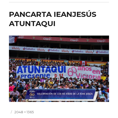
PANCARTA IEANJESÚS
ATUNTAQUI
Publicado
Tamaño
2048 × 1365
el
completo