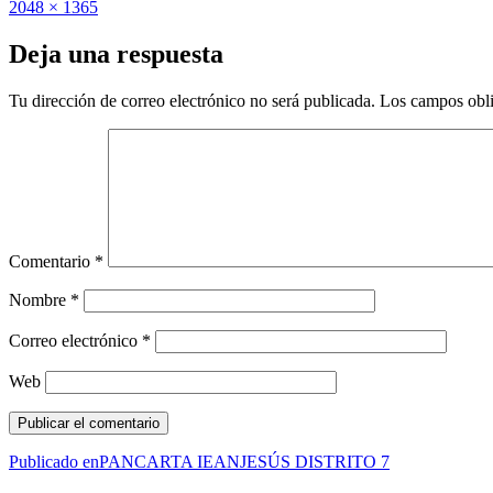
Publicado
Tamaño
2048 × 1365
el
completo
Deja una respuesta
Tu dirección de correo electrónico no será publicada.
Los campos obli
Comentario
*
Nombre
*
Correo electrónico
*
Web
Navegación
Publicado en
PANCARTA IEANJESÚS DISTRITO 7