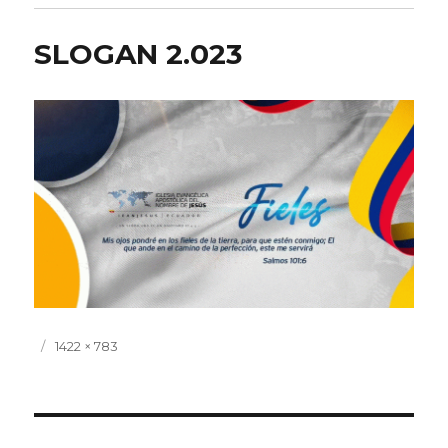
SLOGAN 2.023
Publicado
Tamaño
1422 × 783
el
completo