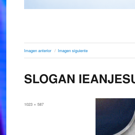
Imagen anterior
Imagen siguiente
SLOGAN IEANJESU
Publicado
Tamaño
1023 × 587
el
completo