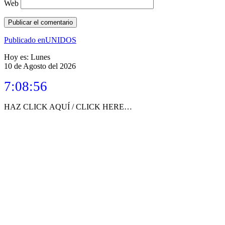
Web
Navegación
Publicado en
UNIDOS
de
Hoy es: Lunes
10 de Agosto del 2026
entradas
7:08:56
HAZ CLICK AQUÍ / CLICK HERE…