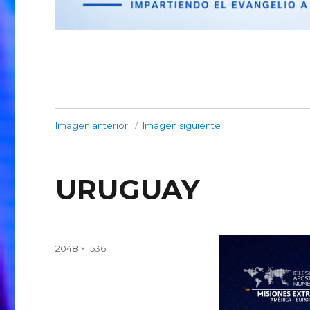
Imagen anterior
Imagen siguiente
URUGUAY
Publicado
Tamaño
2048 × 1536
el
completo