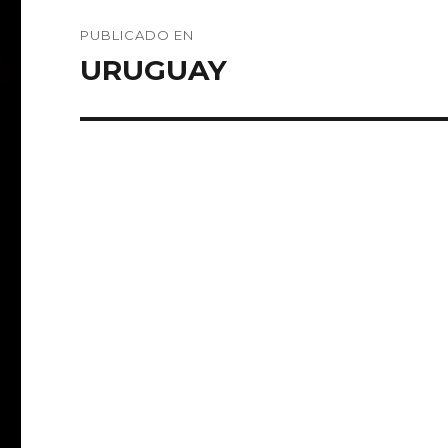
Navegación
PUBLICADO EN
de
URUGUAY
entradas