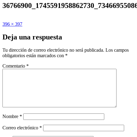
36766900_1745591958862730_7346695508
Publicado
Tamaño
396 × 397
el
completo
Deja una respuesta
Tu dirección de correo electrónico no será publicada.
Los campos
obligatorios están marcados con
*
Comentario
*
Nombre
*
Correo electrónico
*